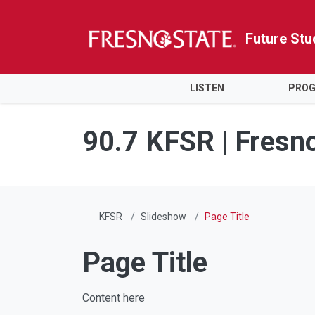
Future Stu
HOME
LISTEN
PRO
Skip to main content
Skip to main navigation
Skip to footer content
90.7 KFSR | Fresn
KFSR
Slideshow
Page Title
Page Title
Content here