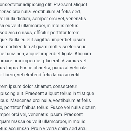
nsectetur adipiscing elit. Praesent aliquet
ecenas orci nulla, vestibulum at felis sed,
 vel nulla dictum, semper orci vel, venenatis
 eu velit ullamcorper, in mollis metus
ed arcu cursus, efficitur porttitor lorem
ue. Nulla eu elit sagittis, imperdiet ipsum
sse sodales leo at quam mollis scelerisque.
met urna non, aliquet imperdiet ligula. Aliquam
ornare orci imperdiet placerat. Vivamus vel
s turpis. Fusce pharetra, purus at vehicula
 libero, vel eleifend felis lacus ac velit.
rem ipsum dolor sit amet, consectetur
ipiscing elit. Praesent aliquet tellus in tristique
nibus. Maecenas orci nulla, vestibulum at felis
d, porttitor finibus tellus. Fusce vel nulla dictum,
mper orci vel, venenatis ipsum. Praesent
iquam massa eu velit ullamcorper, in mollis
tus accumsan. Proin viverra enim sed arcu