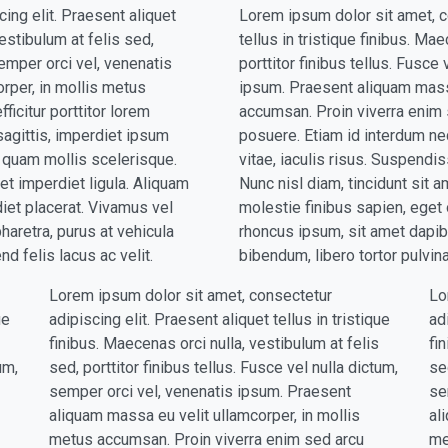
ing elit. Praesent aliquet
Lorem ipsum dolor sit amet, co
vestibulum at felis sed,
tellus in tristique finibus. Ma
semper orci vel, venenatis
porttitor finibus tellus. Fusce
rper, in mollis metus
ipsum. Praesent aliquam massa
ficitur porttitor lorem
accumsan. Proin viverra enim s
sagittis, imperdiet ipsum
posuere. Etiam id interdum neq
t quam mollis scelerisque.
vitae, iaculis risus. Suspendi
uet imperdiet ligula. Aliquam
Nunc nisl diam, tincidunt sit a
diet placerat. Vivamus vel
molestie finibus sapien, eget 
haretra, purus at vehicula
rhoncus ipsum, sit amet dapibu
nd felis lacus ac velit.
bibendum, libero tortor pulvinar
Lorem ipsum dolor sit amet, consectetur
Lo
ue
adipiscing elit. Praesent aliquet tellus in tristique
ad
finibus. Maecenas orci nulla, vestibulum at felis
fi
um,
sed, porttitor finibus tellus. Fusce vel nulla dictum,
se
semper orci vel, venenatis ipsum. Praesent
se
aliquam massa eu velit ullamcorper, in mollis
al
metus accumsan. Proin viverra enim sed arcu
me