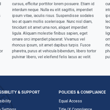
d
cursus, efficitur porttitor lorem posuere. Etiam id
cu
interdum neque. Nulla eu elit sagittis, imperdiet
in
s
ipsum vitae, iaculis risus. Suspendisse sodales
ip
leo at quam mollis scelerisque. Nunc nisl diam,
le
tincidunt sit amet urna non, aliquet imperdiet
ti
ligula. Aliquam molestie finibus sapien, eget
li
ornare orci imperdiet placerat. Vivamus vel
or
rhoncus ipsum, sit amet dapibus turpis. Fusce
rh
or
pharetra, purus at vehicula bibendum, libero tortor
ph
pulvinar libero, vel eleifend felis lacus ac velit.
pul
SIBILITY & SUPPORT
POLICIES & COMPLIANCE
ibility
Equal Access
 Settings
Title IX Compliance