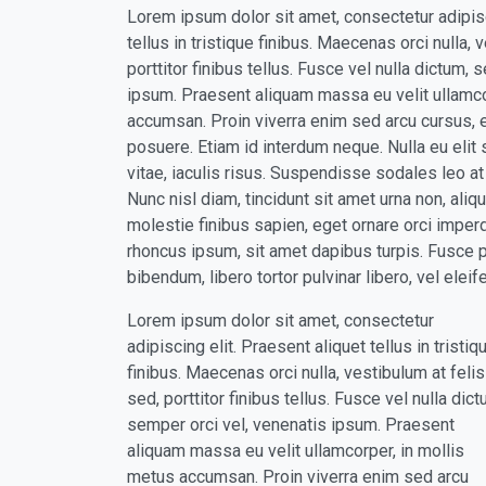
Lorem ipsum dolor sit amet, consectetur adipisc
tellus in tristique finibus. Maecenas orci nulla, 
porttitor finibus tellus. Fusce vel nulla dictum, 
ipsum. Praesent aliquam massa eu velit ullamco
accumsan. Proin viverra enim sed arcu cursus, ef
posuere. Etiam id interdum neque. Nulla eu elit 
vitae, iaculis risus. Suspendisse sodales leo a
Nunc nisl diam, tincidunt sit amet urna non, aliq
molestie finibus sapien, eget ornare orci imper
rhoncus ipsum, sit amet dapibus turpis. Fusce p
bibendum, libero tortor pulvinar libero, vel eleife
Lorem ipsum dolor sit amet, consectetur
adipiscing elit. Praesent aliquet tellus in tristiq
finibus. Maecenas orci nulla, vestibulum at felis
sed, porttitor finibus tellus. Fusce vel nulla dict
semper orci vel, venenatis ipsum. Praesent
aliquam massa eu velit ullamcorper, in mollis
metus accumsan. Proin viverra enim sed arcu