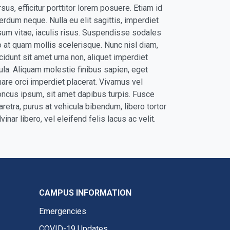
rsus, efficitur porttitor lorem posuere. Etiam id
terdum neque. Nulla eu elit sagittis, imperdiet
sum vitae, iaculis risus. Suspendisse sodales
o at quam mollis scelerisque. Nunc nisl diam,
ncidunt sit amet urna non, aliquet imperdiet
gula. Aliquam molestie finibus sapien, eget
nare orci imperdiet placerat. Vivamus vel
oncus ipsum, sit amet dapibus turpis. Fusce
aretra, purus at vehicula bibendum, libero tortor
vinar libero, vel eleifend felis lacus ac velit.
CAMPUS INFORMATION
Emergencies
COVID-19 Updates