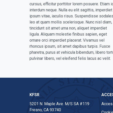
cursus, efficitur porttitor lorem posuere. Etiam i
interdum neque. Nulla eu elit sagittis, imperdiet
ipsum vitae, iaculis risus. Suspendisse sodale
leo at quam mollis scelerisque. Nunc nisl diam,
tincidunt sit amet urna non, aliquet imperdiet
ligula. Aliquam molestie finibus sapien, eget
ornare orci imperdiet placerat. Vivamus vel
rhoncus ipsum, sit amet dapibus turpis. Fusce
pharetra, purus at vehicula bibendum, libero tort
pulvinar libero, vel eleifend felis lacus ac velit.
KFSR
ACCES
5201 N. Maple Ave. M/S SA #119
Access
Fresno, CA 93740
Cookie