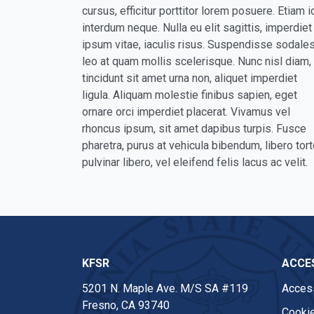
cursus, efficitur porttitor lorem posuere. Etiam i
interdum neque. Nulla eu elit sagittis, imperdiet
ipsum vitae, iaculis risus. Suspendisse sodale
leo at quam mollis scelerisque. Nunc nisl diam,
tincidunt sit amet urna non, aliquet imperdiet
ligula. Aliquam molestie finibus sapien, eget
ornare orci imperdiet placerat. Vivamus vel
rhoncus ipsum, sit amet dapibus turpis. Fusce
pharetra, purus at vehicula bibendum, libero tort
pulvinar libero, vel eleifend felis lacus ac velit.
KFSR
ACCES
5201 N. Maple Ave. M/S SA #119
Access
Fresno, CA 93740
Cookie