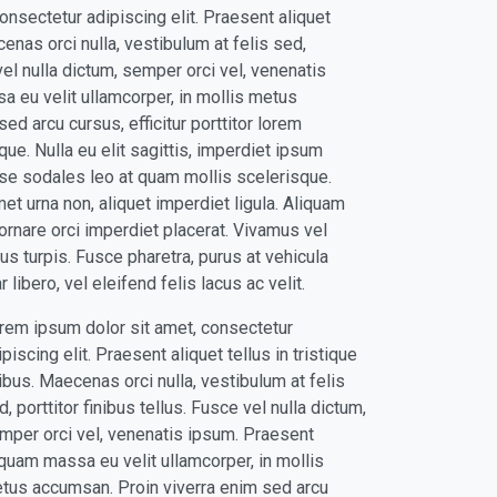
nsectetur adipiscing elit. Praesent aliquet
ecenas orci nulla, vestibulum at felis sed,
 vel nulla dictum, semper orci vel, venenatis
 eu velit ullamcorper, in mollis metus
ed arcu cursus, efficitur porttitor lorem
ue. Nulla eu elit sagittis, imperdiet ipsum
sse sodales leo at quam mollis scelerisque.
met urna non, aliquet imperdiet ligula. Aliquam
ornare orci imperdiet placerat. Vivamus vel
s turpis. Fusce pharetra, purus at vehicula
 libero, vel eleifend felis lacus ac velit.
rem ipsum dolor sit amet, consectetur
ipiscing elit. Praesent aliquet tellus in tristique
nibus. Maecenas orci nulla, vestibulum at felis
d, porttitor finibus tellus. Fusce vel nulla dictum,
mper orci vel, venenatis ipsum. Praesent
iquam massa eu velit ullamcorper, in mollis
tus accumsan. Proin viverra enim sed arcu