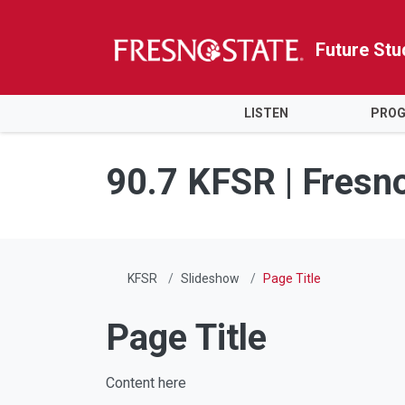
Future Stu
HOME
LISTEN
PRO
Skip to main content
Skip to main navigation
Skip to footer content
90.7 KFSR | Fresn
KFSR
Slideshow
Page Title
Page Title
Content here