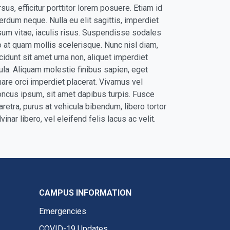
rsus, efficitur porttitor lorem posuere. Etiam id
terdum neque. Nulla eu elit sagittis, imperdiet
sum vitae, iaculis risus. Suspendisse sodales
o at quam mollis scelerisque. Nunc nisl diam,
ncidunt sit amet urna non, aliquet imperdiet
gula. Aliquam molestie finibus sapien, eget
nare orci imperdiet placerat. Vivamus vel
oncus ipsum, sit amet dapibus turpis. Fusce
aretra, purus at vehicula bibendum, libero tortor
vinar libero, vel eleifend felis lacus ac velit.
CAMPUS INFORMATION
Emergencies
COVID-19 Updates