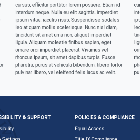
d
cursus, efficitur porttitor lorem posuere. Etiam id
cu
interdum neque. Nulla eu elit sagittis, imperdiet
in
s
ipsum vitae, iaculis risus. Suspendisse sodales
ip
leo at quam mollis scelerisque. Nunc nisl diam,
le
tincidunt sit amet urna non, aliquet imperdiet
ti
ligula. Aliquam molestie finibus sapien, eget
li
ornare orci imperdiet placerat. Vivamus vel
or
rhoncus ipsum, sit amet dapibus turpis. Fusce
rh
or
pharetra, purus at vehicula bibendum, libero tortor
ph
pulvinar libero, vel eleifend felis lacus ac velit.
pul
SIBILITY & SUPPORT
POLICIES & COMPLIANCE
ibility
Equal Access
 Settings
Title IX Compliance