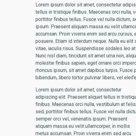
Lorem ipsum dolor sit amet, consectetur adipisc
tellus in tristique finibus. Maecenas orci nulla, 
porttitor finibus tellus. Fusce vel nulla dictum, 
ipsum. Praesent aliquam massa eu velit ullamco
accumsan. Proin viverra enim sed arcu cursus, ef
posuere. Etiam id interdum neque. Nulla eu elit 
vitae, iaculis risus. Suspendisse sodales leo a
Nunc nisl diam, tincidunt sit amet urna non, aliq
molestie finibus sapien, eget ornare orci imper
rhoncus ipsum, sit amet dapibus turpis. Fusce p
bibendum, libero tortor pulvinar libero, vel eleife
Lorem ipsum dolor sit amet, consectetur
adipiscing elit. Praesent aliquet tellus in tristiq
finibus. Maecenas orci nulla, vestibulum at felis
sed, porttitor finibus tellus. Fusce vel nulla dict
semper orci vel, venenatis ipsum. Praesent
aliquam massa eu velit ullamcorper, in mollis
metus accumsan. Proin viverra enim sed arcu