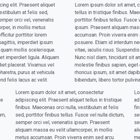
ing elit. Praesent aliquet
Lorem ipsum dolor sit amet, co
vestibulum at felis sed,
tellus in tristique finibus. Ma
semper orci vel, venenatis
porttitor finibus tellus. Fusce
rper, in mollis metus
ipsum. Praesent aliquam massa
ficitur porttitor lorem
accumsan. Proin viverra enim s
sagittis, imperdiet ipsum
posuere. Etiam id interdum neq
t quam mollis scelerisque.
vitae, iaculis risus. Suspendi
uet imperdiet ligula. Aliquam
Nunc nisl diam, tincidunt sit a
diet placerat. Vivamus vel
molestie finibus sapien, eget 
haretra, purus at vehicula
rhoncus ipsum, sit amet dapibu
nd felis lacus ac velit.
bibendum, libero tortor pulvinar
Lorem ipsum dolor sit amet, consectetur
Lo
ue
adipiscing elit. Praesent aliquet tellus in tristique
ad
finibus. Maecenas orci nulla, vestibulum at felis
fi
um,
sed, porttitor finibus tellus. Fusce vel nulla dictum,
se
semper orci vel, venenatis ipsum. Praesent
se
aliquam massa eu velit ullamcorper, in mollis
al
metus accumsan. Proin viverra enim sed arcu
me